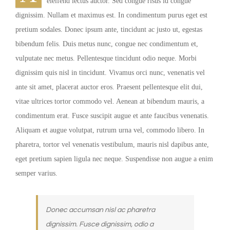
eleifend lectus auctor. Sed congue risus id congue
dignissim. Nullam et maximus est. In condimentum purus eget est
pretium sodales. Donec ipsum ante, tincidunt ac justo ut, egestas
bibendum felis. Duis metus nunc, congue nec condimentum et,
vulputate nec metus. Pellentesque tincidunt odio neque. Morbi
dignissim quis nisl in tincidunt. Vivamus orci nunc, venenatis vel
ante sit amet, placerat auctor eros. Praesent pellentesque elit dui,
vitae ultrices tortor commodo vel. Aenean at bibendum mauris, a
condimentum erat. Fusce suscipit augue et ante faucibus venenatis.
Aliquam et augue volutpat, rutrum urna vel, commodo libero. In
pharetra, tortor vel venenatis vestibulum, mauris nisl dapibus ante,
eget pretium sapien ligula nec neque. Suspendisse non augue a enim
semper varius.
Donec accumsan nisl ac pharetra
dignissim. Fusce dignissim, odio a