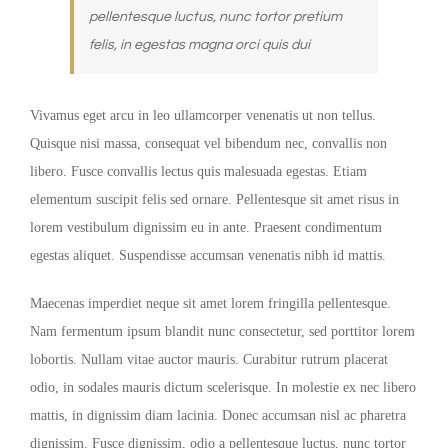
pellentesque luctus, nunc tortor pretium
felis, in egestas magna orci quis dui
Vivamus eget arcu in leo ullamcorper venenatis ut non tellus.
Quisque nisi massa, consequat vel bibendum nec, convallis non
libero. Fusce convallis lectus quis malesuada egestas. Etiam
elementum suscipit felis sed ornare. Pellentesque sit amet risus in
lorem vestibulum dignissim eu in ante. Praesent condimentum
egestas aliquet. Suspendisse accumsan venenatis nibh id mattis.
Maecenas imperdiet neque sit amet lorem fringilla pellentesque.
Nam fermentum ipsum blandit nunc consectetur, sed porttitor lorem
lobortis. Nullam vitae auctor mauris. Curabitur rutrum placerat
odio, in sodales mauris dictum scelerisque. In molestie ex nec libero
mattis, in dignissim diam lacinia. Donec accumsan nisl ac pharetra
dignissim. Fusce dignissim, odio a pellentesque luctus, nunc tortor