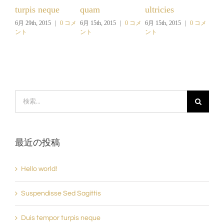
 neque
quam
ultricies
massi
2015
|
0 コメ
6月 15th, 2015
|
0 コメ
6月 15th, 2015
|
0 コメ
6月 15th, 2015
|
0 
ント
ント
ント
検
索
…
最近の投稿
Hello world!
Suspendisse Sed Sagittis
Duis tempor turpis neque