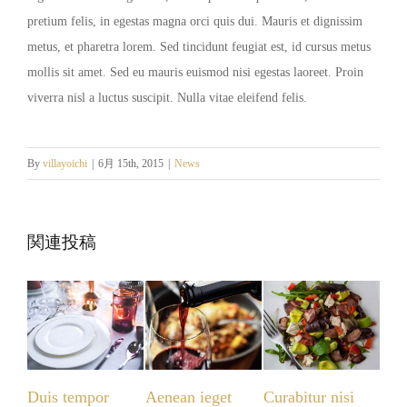
pretium felis, in egestas magna orci quis dui. Mauris et dignissim
metus, et pharetra lorem. Sed tincidunt feugiat est, id cursus metus
mollis sit amet. Sed eu mauris euismod nisi egestas laoreet. Proin
viverra nisl a luctus suscipit. Nulla vitae eleifend felis.
By
villayoichi
|
6月 15th, 2015
|
News
関連投稿
empor
Aenean ieget
Curabitur nisi
Nullam suscipi